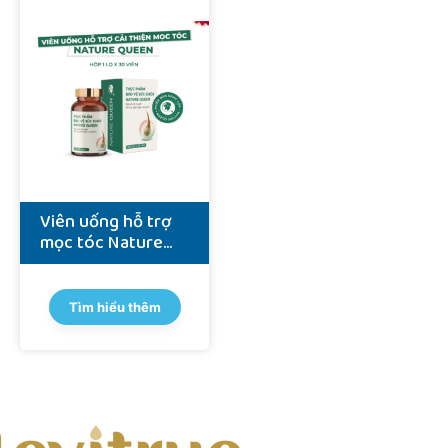
Viên uống hỗ trợ
mọc tóc Nature
Queen (phiên bản
đặc biệt) - hộp 30
viên
Tìm hiểu thêm