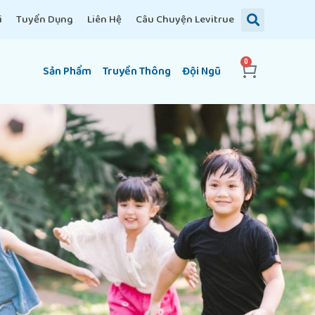
i
Tuyển Dụng
Liên Hệ
Câu Chuyện Levitrue
0
Sản Phẩm
Truyền Thông
Đội Ngũ